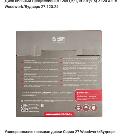
Диск пильный Профессионал 120x1,6/1,1x20+(9.5) Z=24 A=15°
Woodwork/Вудворк 27.120.24
Универсальные пильные диски Серия 27 Woodwork/Вудворк