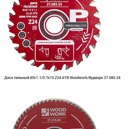
Диск пильный 85x1.1/0.7x15 Z24 ATB Woodwork/Вудворк 27.085.24