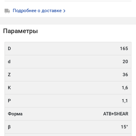
Подробнее о доставке
Параметры
D
165
d
20
Z
36
K
1,6
P
1,1
Форма
ATB+SHEAR
β
15°