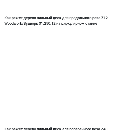
Как режет дерево пильный диск для продольного реза Z12
Woodwork/Вудворк 31.250.12 на циркулярном станке
Как режет дерево пильный диск для поперечного реза Z48