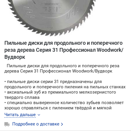
Пильные диски для продольного и поперечного
реза дерева Серия 31 Профессионал Woodwork/
Вудворк
Пильные диски для продольного и поперечного реза
дерева Серия 31 Профессионал Woodwork/Вудворк
• пильные диски серии 31 предназначены для
продольного и поперечного пиления на пильных станках
• аксиальный зуб из премиального мелкозернистого
твердого сплава
• специально выверенное количество зубьев позволяет
хорошо справляться с пилением твёрдой и мягкой
древесины, фанеры, МДФ, ДСП и ОСП
Читать дальше
• ровные и чистые края обрабатываемой поверхности
• пильные диски для продольного и поперечного реза
Подробнее о доставке
дерева Серия 31 Профессионал Woodwork/Вудворк - это