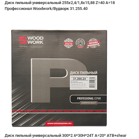
Диск пильный универсальный 255x2,4/1,8x15,88 Z=40 A=18
Профессионал Woodwork/Bудворк 31.255.40
Диск пильный универсальный 300*2.6*30H*24T A=20º ATB+shear