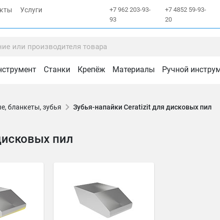
акты
Услуги
+7 962 203-93-
+7 4852 59-93-
93
20
нструмент
Станки
Крепёж
Материалы
Ручной инстру
е, бланкеты, зубья
Зубья-напайки Ceratizit для дисковых пил
 дисковых пил