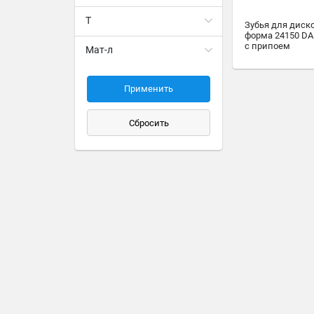
T
Зубья для диск
форма 24150 DA 
с припоем
Мат-л
Применить
Сбросить