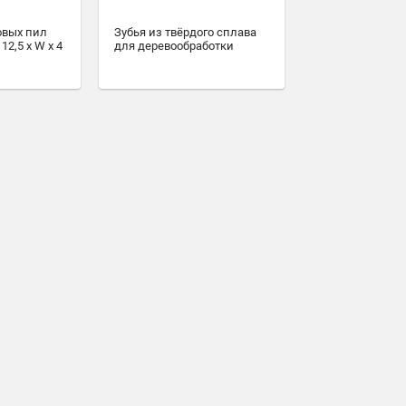
овых пил
Зубья из твёрдого сплава
12,5 x W x 4
для деревообработки