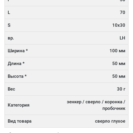
L
70
S
10x30
вр.
LH
Ширина *
100 мм
Длина *
50 мм
Высота *
50 мм
Вес
30 г
зенкер / сверло / коронка /
Категория
пробочник
Вид товара
сверло глухое