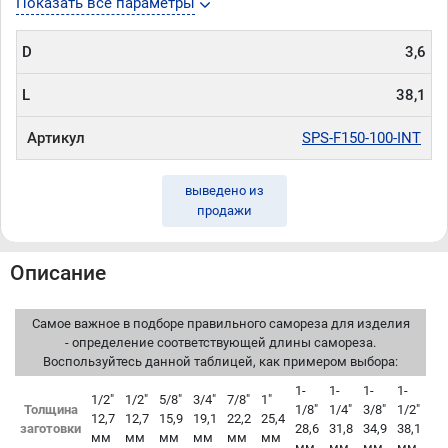
Показать все параметры
D
3,6
L
38,1
Артикул
SPS-F150-100-INT
выведено из
продажи
Описание
Самое важное в подборе правильного самореза для изделия
- определение соответствующей длины самореза.
Воспользуйтесь данной таблицей, как примером выбора:
1-
1-
1-
1-
1/2"
1/2"
5/8"
3/4"
7/8"
1"
Толщина
1/8"
1/4"
3/8"
1/2"
12,7
12,7
15,9
19,1
22,2
25,4
заготовки
28,6
31,8
34,9
38,1
мм
мм
мм
мм
мм
мм
мм
мм
мм
мм