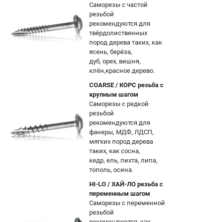
Саморезы с частой
резьбой
рекомендуются для
твёрдолиственных
пород дерева таких, как
ясень, берёза,
дуб, орех, вишня,
клён,красное дерево.
COARSE / КОРС резьба с
крупным шагом
Саморезы с редкой
резьбой
рекомендуются для
фанеры, МДФ, ЛДСП,
мягких пород дерева
таких, как сосна,
кедр, ель, пихта, липа,
тополь, осина.
HI-LO / ХАЙ-ЛО резьба с
переменным шагом
Саморезы с переменной
резьбой
рекомендуются, как