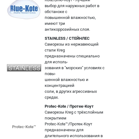
выбор для наружных работ в
обстаноке с
повышенной влажностью,
имеют три
антикоррозийных слоя.
STAINLESS / СТЕЙНЛЕС
Саморезы из нержавеющей
стали Kreg
предназначены специально
для исполь-
зования в "морских" условиях с
повы-
шенной влажностью и
концентрацией
соли, в других агрессивных
средах.
Protec-Kote / Протек-Коут
Саморезы Kreg с трёхслойным
покрытием
Protec-Kote™/Протек-Коут
Protec-Kote™
предназначены для
длительного использования в