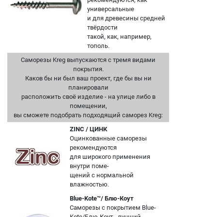
универсальные
и для древесины средней
твёрдости
такой, как, например,
тополь.
Саморезы Kreg выпускаются с тремя видами
покрытия.
Каков бы ни был ваш проект, где бы вы ни
планировали
расположить своё изделие - на улице либо в
помещении,
вы сможете подобрать подходящий саморез Kreg:
ZINC / ЦИНК
Оцинкованные саморезы
рекомендуются
для широкого применения
внутри поме-
щений с нормальной
влажностью.
Blue-Kote™/ Блю-Коут
Саморезы с покрытием Blue-
Kote/Блю-Коут - лучший