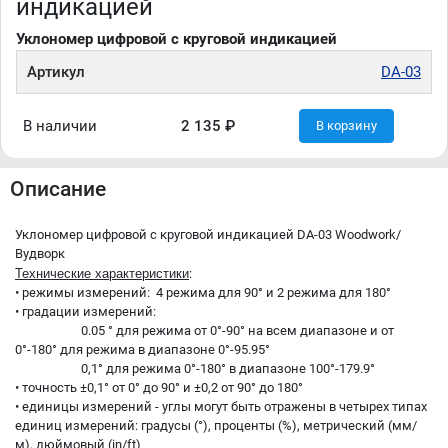
индикацией
Уклономер цифровой с круговой индикацией
Артикул
DA-03
В наличии
2 135 ₽
В корзину
Описание
Уклономер цифровой с круговой индикацией DA-03 Woodwork/
Вудворк
Технические характеристики
:
• режимы измерений: 4 режима для 90° и 2 режима для 180°
• градации измерений:
0.05 ° для режима от 0°-90° на всем диапазоне и от
0°-180° для режима в диапазоне 0°-95.95°
0,1° для режима 0°-180° в диапазоне 100°-179.9°
• точность ±0,1° от 0° до 90° и ±0,2 от 90° до 180°
• единицы измерений - углы могут быть отражены в четырех типах
единиц измерений: градусы (°), проценты (%), метрический (мм/
м), дюймовый (in/ft)