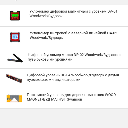
Уклономер цифровой магнитный с уровнем DA-01
Woodwork/Вудворк
Уклономер цифровой с лазерной линейкой DA-02
Woodwork/Вудворк
Цифровой угломер малка DP-02 Woodwork/Вудворк с
пузырьковыми уровнями
Цифровой уровень DL-04 Woodwork/Вудворк с двумя
пузырьковыми индикаторами
Плотницкий уровень для деревянных стоек WOOD
MAGNET/ВУД МАГНЭТ Swanson