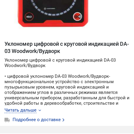
Уклономер цифровой с круговой индикацией DA-
03 Woodwork/Вудворк
Уклономер цифровой с круговой индикацией DA-03
Woodwork/Вудворк
• цифровой уклономер DA-03 Woodwork/Вудворк-
многофункциональное устройство с электронным
пузырьковым уровнем, круговой индексацией и
отображением углов в различных режимах является
универсальным прибором, разработанным для быстрой и
удобной работы в деревообработке, строительстве и
других секторах
Читать дальше
• уклономер DA-03 Woodwork/Вудворк оснащён круговой
шкалой, что поможет делать ваши измерения быстро,
Подробнее о доставке
удобно и точно
• прибор изготовлен из безопасного качественного