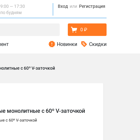
9:00 — 17:30
Вход
Регистрация
по будням
0 ₽
мент
Новинки
Скидки
олитные с 60º V-заточкой
е монолитные с 60º V-заточкой
е с 60º V-заточкой