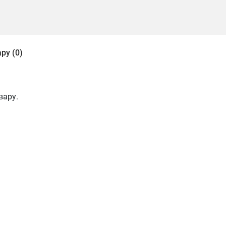
ру (0)
вару.