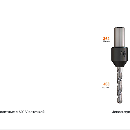
литные с 60º V-заточкой
Использую