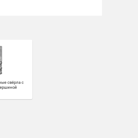
ые свёрла c
вершиной