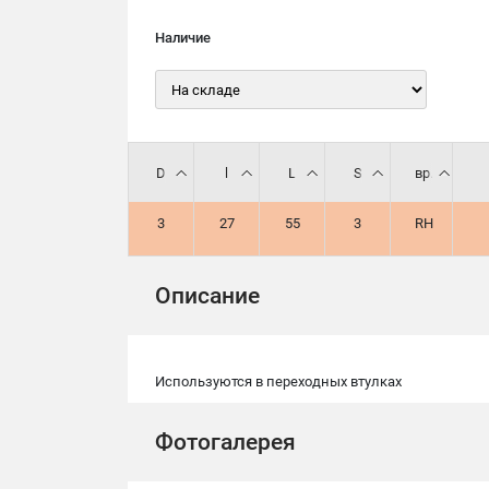
Наличие
D
l
L
S
вр.
3
27
55
3
RH
Описание
Используются в переходных втулках
Фотогалерея