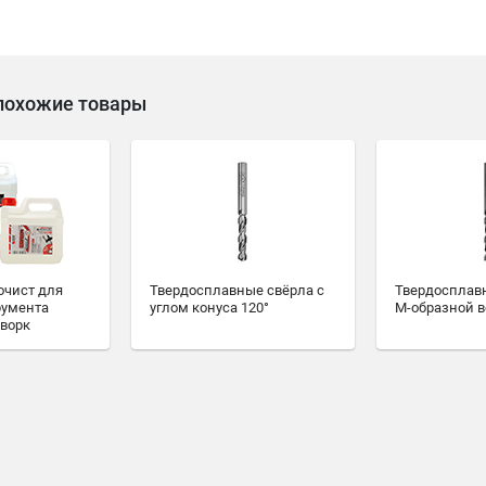
похожие товары
очист для
Твердосплавные свёрла с
Твердосплавн
румента
углом конуса 120°
M-образной 
ворк