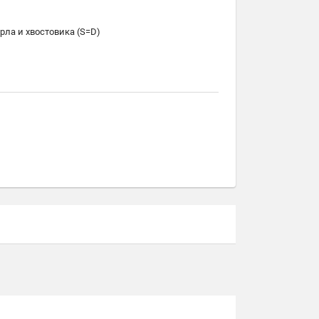
рла и хвостовика (S=D)