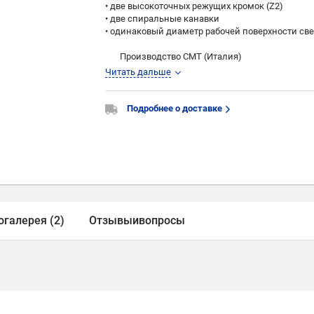
• две высокоточных режущих кромок (Z2)
• две спиральные канавки
• одинаковый диаметр рабочей поверхности све
Производство CMT (Италия)
Читать дальше
Подробнее о доставке
огалерея (2)
Отзывы
и
вопросы