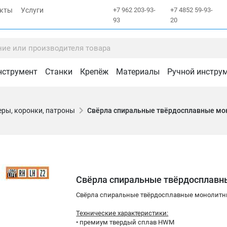
акты
Услуги
+7 962 203-93-
+7 4852 59-93-
93
20
нструмент
Станки
Крепёж
Материалы
Ручной инстру
еры, коронки, патроны
Свёрла спиральные твёрдосплавные мон
Свёрла спиральные твёрдосплавны
Свёрла спиральные твёрдосплавные монолитны
Технические характеристики:
• премиум твердый сплав HWM