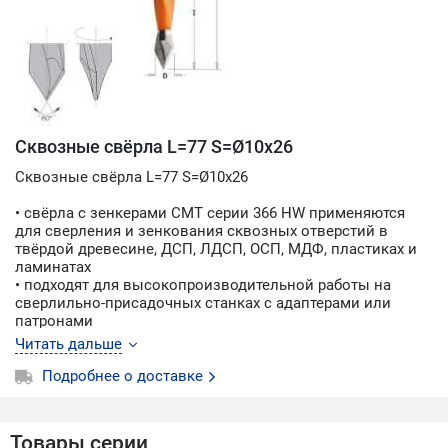
Сквозные свёрла L=77 S=Ø10x26
Сквозные свёрла L=77 S=Ø10x26
• свёрла с зенкерами CMT серии 366 HW применяются
для сверления и зенкования сквозных отверстий в
твёрдой древесине, ДСП, ЛДСП, OСП, МДФ, пластиках и
ламинатах
• подходят для высокопроизводительной работы на
сверлильно-присадочных станках с адаптерами или
патронами
• для панелей толщиной 30-40 мм
Читать дальше
Производство CMT (Италия)
Подробнее о доставке
Товары серии