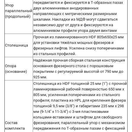
передвигается и фиксируется в Т-образных пазах
Упор
двух алюминиевых анодированных
параллельный
направляющих с метрическими размерными
(продольный)
шкалами. Накладки из МДФ могут сдвигаться
независимо друг от друга и фиксируются на
алюминиевом профиле упора двумя винтами
Прочная из ламинированного HDF 805х650х25 мм
для установки тяжёлых мощных фрезеров и
Столешница
фрезерных лифтов. Усилена снизу поперечинами
из стальных профилей.
Надёжная прочная сборная стальная конструкция
Опора
основания фрезерного стола с порошковым
(основание)
покрытием с регулируемой высотой от 790 мм до
925 мм.
Столешница из HDF толщиной 25 мм (1") с прочной
ламинированной рабочей поверхностью 650 мм х
805 мм, усиленная поперечинами из стального
профиля; пластина из HPL для крепления фрезера
толщиной 9,5 мм (3/8") и габаритами 235 мм х 298
мм (9-1/4" x 11-3/4") с 3-мя пластиковыми
кольцами-вставками и штифтом для свободного
Состав
фрезерования; параллельный упор с механизмом
комплекта
передвижения по Т-образным пазам с фиксацией