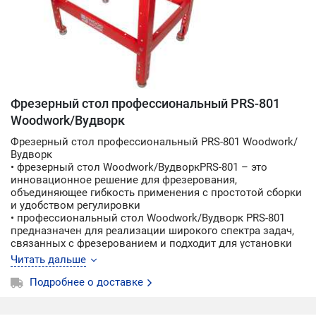
Фрезерный стол профессиональный PRS-801
Woodwork/Вудворк
Фрезерный стол профессиональный PRS-801 Woodwork/
Вудворк
• фрезерный стол Woodwork/ВудворкPRS-801 – это
инновационное решение для фрезерования,
объединяющее гибкость применения с простотой сборки
и удобством регулировки
• профессиональный стол Woodwork/Вудворк PRS-801
предназначен для реализации широкого спектра задач,
связанных с фрезерованием и подходит для установки
ручных фрезеров различных моделей
Читать дальше
• эта эффективная система состоит из увеличенной и
износостойкой рабочей зоны, прецизионного
Подробнее о доставке
параллельного упора и устойчивого стального каркаса, в
совокупности эти элементы образуют фрезерный стол,