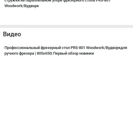
стружки на параллельном упоре фрезерного стола PRS-801
Woodwork/Вудворк
Видео
Профессиональный фрезерный стол PRS-801 Woodwork/Вудворкдля
ручного фрезера | 805х650| Первый обзор новинки