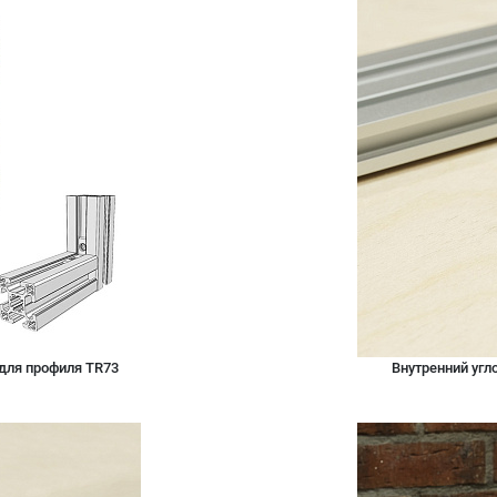
для профиля TR73
Внутренний угло