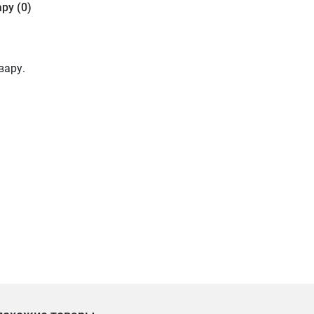
ру (0)
вару.