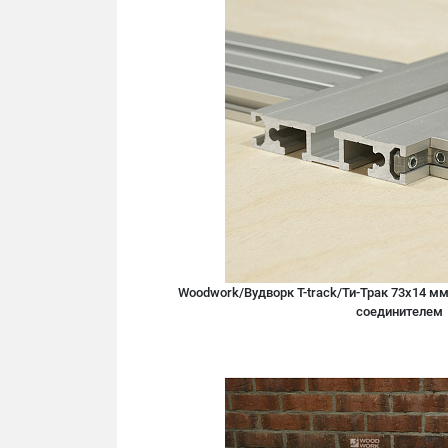
Woodwork/Вудворк T-track/Ти-Трак 73х14 м
соединителем