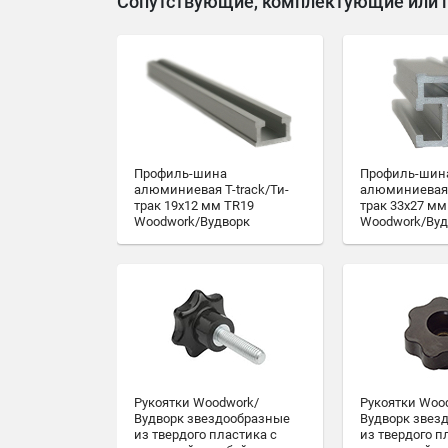
Сопутствующие, комплектующие или 
Профиль-шина
Профиль-шин
алюминиевая T-track/Ти-
алюминиевая T
трак 19х12 мм TR19
трак 33х27 мм
Woodwork/Вудворк
Woodwork/Вуд
Рукоятки Woodwork/
Рукоятки Woo
Вудворк звездообразные
Вудворк звез
из твердого пластика с
из твердого п