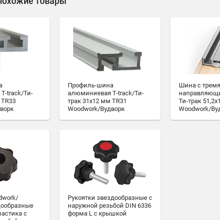
похожие товары
а
Профиль-шина
Шина с трем
-track/Ти-
алюминиевая T-track/Ти-
направляющи
 TR33
трак 31х12 мм TR31
Ти-трак 51,2х
ворк
Woodwork/Вудворк
Woodwork/Ву
dwork/
Рукоятки звездообразные c
дообразные
наружной резьбой DIN 6336
ластика с
форма L с крышкой