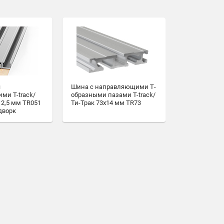
я
Шина с направляющими Т-
ми T-track/
образными пазами T-track/
12,5 мм TR051
Ти-Трак 73х14 мм TR73
дворк