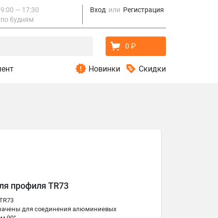
9:00 — 17:30
Вход
Регистрация
по будням
0 ₽
мент
Новинки
Скидки
ля профиля TR73
TR73
азначены для соединения алюминиевых
м 90°