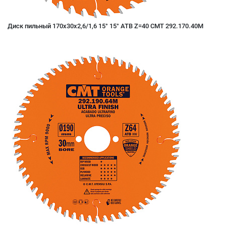
Диск пильный 170x30x2,6/1,6 15° 15° ATB Z=40 CMT 292.170.40M