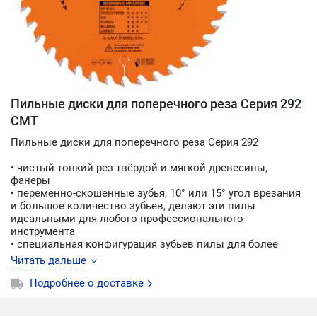
Пильные диски для поперечного реза Серия 292
CMT
Пильные диски для поперечного реза Серия 292
• чистый тонкий рез твёрдой и мягкой древесины,
фанеры
• переменно-скошенные зубья, 10° или 15° угол врезания
и большое количество зубьев, делают эти пилы
идеальными для любого профессионального
инструмента
• специальная конфигурация зубьев пилы для более
мягкой и эффективной работы
Читать дальше
• применение: поперечное пиление, идеально ровный
срез
Подробнее о доставке
• оборудование: ручная циркулярная пила,
аккумуляторная пила, торцовочная пила