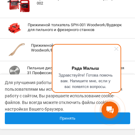
002
Прижимной толкатель SPH-001 Woodwork/Вудворк
для пильного и фрезерного станков
Прижимной толкатель для пильного станка
Woodwork/Вудворк pihach
Рада Малыш
Пильные диски для поперечного реза дерева Серия
31 Профессионал Woodwork/Вудворк
Здравствуйте! Готова помочь
вам. Напишите мне, если у
Для улучшения работы сайта и его взаимодействия с
вас появятся вопросы.
Пильные диски для торцовочных станков Серия 34
пользователями мы используем файлы cookie. Продолжая
Профессионал Woodwork/Вудворк
работу с сайтом, Вы разрешаете использование cookie-
файлов. Вы всегда можете отключить файлы cookie в
Средство Пилочист для очистки инструмента
настройках Вашего браузера.
Woodwork/Вудворк
Принять