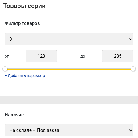
• материал: мягкая или твёрдая древесина, фанера,
Товары серии
панели, покрытые ламинатом на бумажной основе,
шпонированные панели
Фильтр товаров
Производство CMT (Италия)
от
до
+ Добавить параметр
Наличие